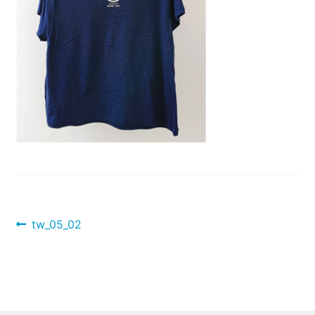
投
前
tw_05_02
稿
の
投
ナ
稿:
ビ
ゲ