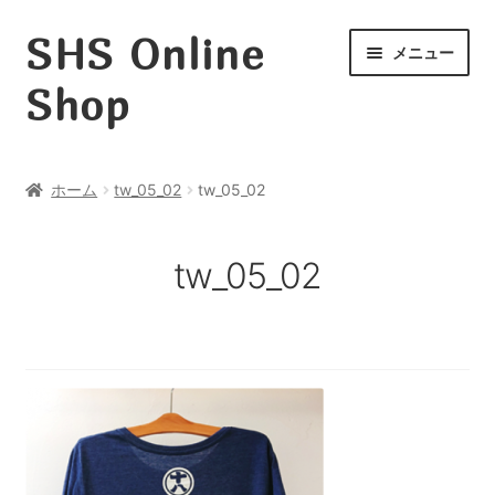
SHS Online
ナ
コ
メニュー
ビ
ン
Shop
ゲ
テ
ー
ン
ホーム
シ
ツ
ョ
へ
レッスン
ホーム
tw_05_02
tw_05_02
ン
ス
CD
へ
キ
ス
ッ
DVD
tw_05_02
キ
プ
本
ッ
HULA DUB
プ
お支払い