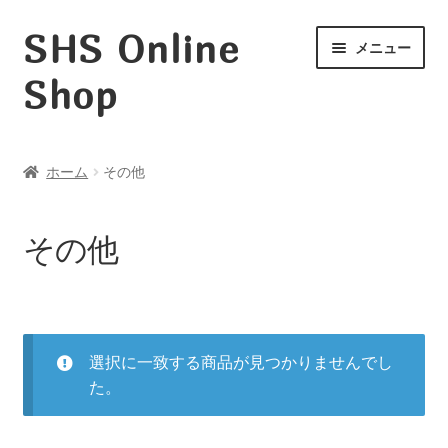
SHS Online
ナ
コ
メニュー
ビ
ン
Shop
ゲ
テ
ー
ン
ホーム
シ
ツ
ョ
へ
レッスン
ホーム
その他
ン
ス
CD
へ
キ
ス
ッ
DVD
その他
キ
プ
本
ッ
HULA DUB
プ
お支払い
選択に一致する商品が見つかりませんでし
た。