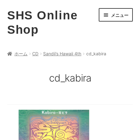
ナ
コ
SHS Online
メニュー
ビ
ン
Shop
ゲ
テ
ー
ン
ホーム
シ
ツ
ョ
へ
レッスン
ホーム
CD
Sandii’s Hawaii 4th
cd_kabira
ン
ス
CD
へ
キ
ス
ッ
DVD
cd_kabira
キ
プ
本
ッ
HULA DUB
プ
お支払い