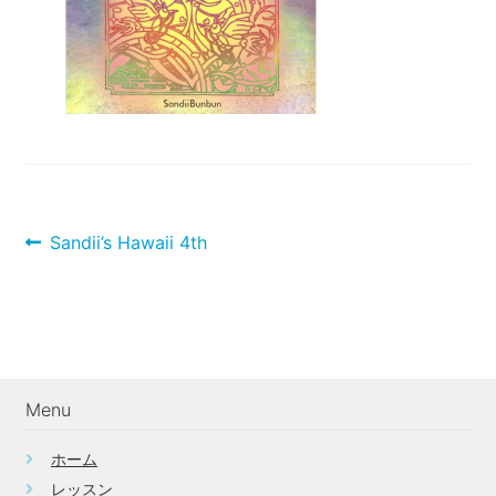
投
前
Sandii’s Hawaii 4th
稿
の
投
ナ
稿:
ビ
ゲ
ー
Menu
シ
ョ
ホーム
ン
レッスン